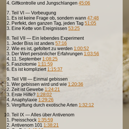
Giftkontrolle und Jungschlangen
45:06
Teil VI — Vorbeugung
Es ist keine Frage ob, sondern wann
47:48
Perfekt, den ganzen Tag, jeden Tag
51:05
Eine Kette von Ereignissen
53:25
Teil VII — Ein lebendes Experiment
Jeder Biss ist anders
57:16
Wie es ist, gefoltert zu werden
1:00:52
Der Wert persönlicher Erfahrungen
1:03:56
11. September
1:08:25
Fasziotomie
1:11:59
Es ist kompliziert
1:15:37
Teil VIII — Einmal gebissen
Wer gebissen wird und wie
1:20:36
Zeit ist Gewebe
1:24:21
Erste Hilfe?
1:28:02
Anaphylaxie
1:29:26
Vergiftung durch exotische Arten
1:32:12
Teil IX — Alles über Antivenom
Preisschock
1:35:59
Antivenom 101
1:38:21