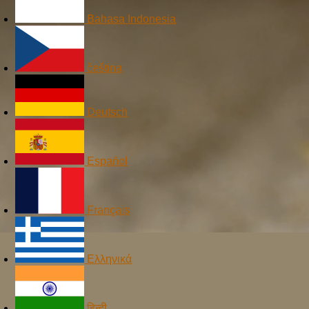
Bahasa Indonesia
čeština
Deutsch
Español
Français
Ελληνικά
हिन्दी